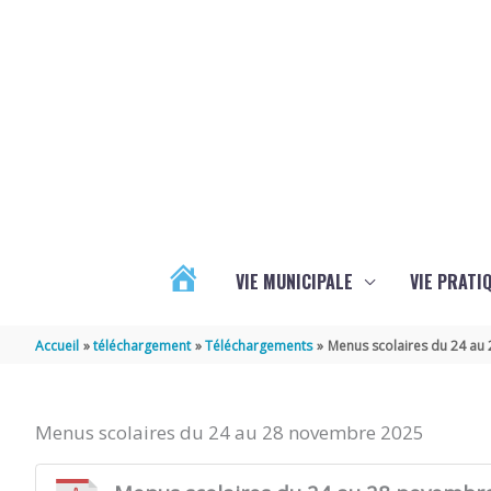
Aller au contenu
Aller au pied de page
VIE MUNICIPALE
VIE PRATI
ACTUALITÉS
Accueil
téléchargement
Téléchargements
Menus scolaires du 24 au
Menus scolaires du 24 au 28 novembre 2025