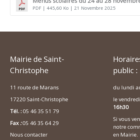
Menus scolaires du 24 au 28 novembr
PDF
| 445,60 Ko
| 21 Novembre 2025
Mairie de Saint-
Horaire
Christophe
public :
11 route de Marans
du lundi a
17220 Saint-Christophe
le vendred
16h30
Tél. :
05 46 35 51 79
Si vous v
Fax
:
05 46 35 64 29
notre comm
en Mairie.
Nous contacter