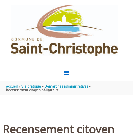
Aller au contenu
Aller au pied de page
MENU
PRINCIPAL
Accueil
Vie pratique
Démarches administratives
Recensement citoyen obligatoire
Recensement citoyen