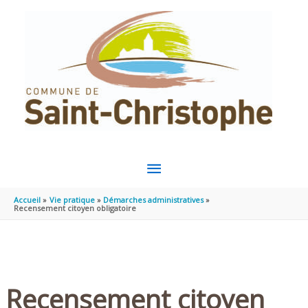
Aller au contenu
Aller au pied de page
MENU
PRINCIPAL
Accueil
Vie pratique
Démarches administratives
Recensement citoyen obligatoire
Recensement citoyen