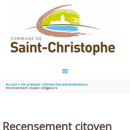
Aller au contenu
Aller au pied de page
MENU
PRINCIPAL
Accueil
Vie pratique
Démarches administratives
Recensement citoyen obligatoire
Recensement citoyen