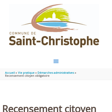
Aller au contenu
Aller au pied de page
MENU
PRINCIPAL
Accueil
Vie pratique
Démarches administratives
Recensement citoyen obligatoire
Recensement citoyen