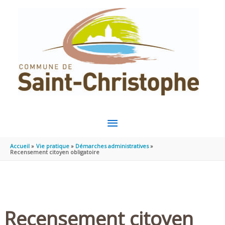
Aller au contenu
Aller au pied de page
MENU
PRINCIPAL
Accueil
Vie pratique
Démarches administratives
Recensement citoyen obligatoire
Recensement citoyen