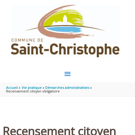
Aller au contenu
Aller au pied de page
MENU
PRINCIPAL
Accueil
Vie pratique
Démarches administratives
Recensement citoyen obligatoire
Recensement citoyen