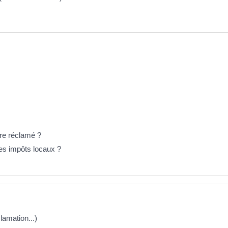
tre réclamé ?
 les impôts locaux ?
clamation...)