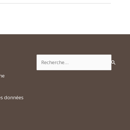
Rechercher :
rme
es données