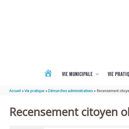
Aller au contenu
Aller au pied de page
VIE MUNICIPALE
VIE PRATI
ACTUALITÉS
Accueil
Vie pratique
Démarches administratives
Recensement citoye
Recensement citoyen ob