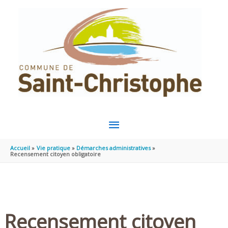
Aller au contenu
Aller au pied de page
MENU
PRINCIPAL
Accueil
Vie pratique
Démarches administratives
Recensement citoyen obligatoire
Recensement citoyen