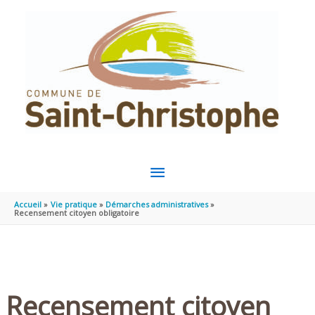
Aller au contenu
Aller au pied de page
MENU
PRINCIPAL
Accueil
Vie pratique
Démarches administratives
Recensement citoyen obligatoire
Recensement citoyen