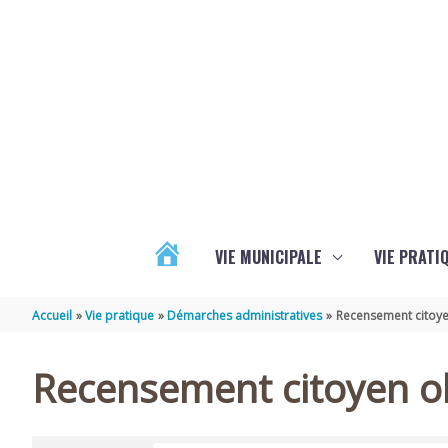
Aller au contenu
Aller au pied de page
VIE MUNICIPALE
VIE PRATI
ACTUALITÉS
Accueil
Vie pratique
Démarches administratives
Recensement citoye
Recensement citoyen ob