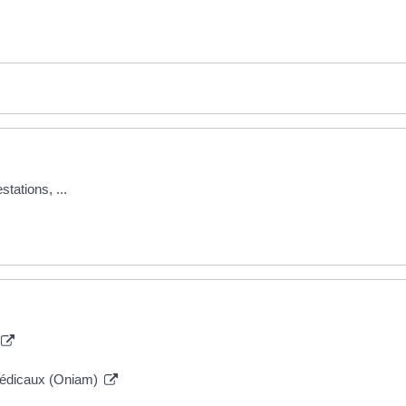
tations, ...
 médicaux (Oniam)