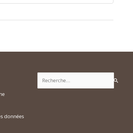
Rechercher :
rme
es données