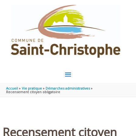
Aller au contenu
Aller au pied de page
MENU
PRINCIPAL
Accueil
Vie pratique
Démarches administratives
Recensement citoyen obligatoire
Recensement citoyen