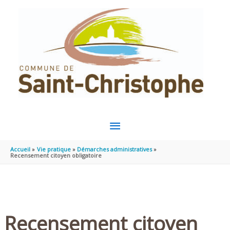
Aller au contenu
Aller au pied de page
MENU
PRINCIPAL
Accueil
Vie pratique
Démarches administratives
Recensement citoyen obligatoire
Recensement citoyen