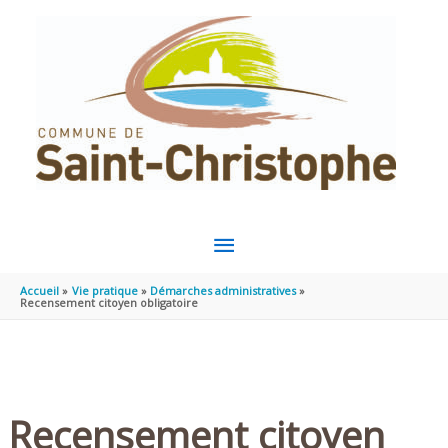
Aller au contenu
Aller au pied de page
MENU
PRINCIPAL
Accueil
Vie pratique
Démarches administratives
Recensement citoyen obligatoire
Recensement citoyen