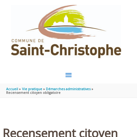
Aller au contenu
Aller au pied de page
MENU
PRINCIPAL
Accueil
Vie pratique
Démarches administratives
Recensement citoyen obligatoire
Recensement citoyen