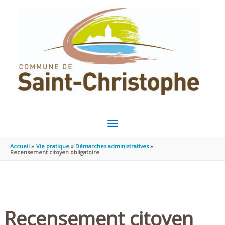
Aller au contenu
Aller au pied de page
MENU
PRINCIPAL
Accueil
Vie pratique
Démarches administratives
Recensement citoyen obligatoire
Recensement citoyen