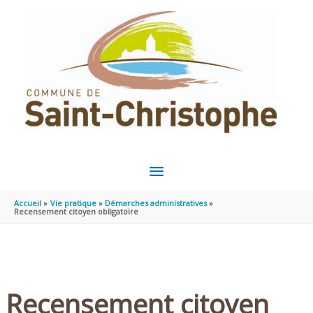
Aller au contenu
Aller au pied de page
MENU
PRINCIPAL
Accueil
Vie pratique
Démarches administratives
Recensement citoyen obligatoire
Recensement citoyen