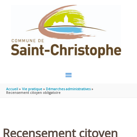
Aller au contenu
Aller au pied de page
MENU
PRINCIPAL
Accueil
Vie pratique
Démarches administratives
Recensement citoyen obligatoire
Recensement citoyen