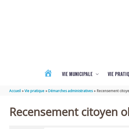
Aller au contenu
Aller au pied de page
VIE MUNICIPALE
VIE PRATI
ACTUALITÉS
Accueil
Vie pratique
Démarches administratives
Recensement citoye
Recensement citoyen ob