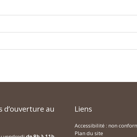
s d’ouverture au
Liens
Accessibilité : non confo
Plan du site
u vendredi
de 8h à 11h