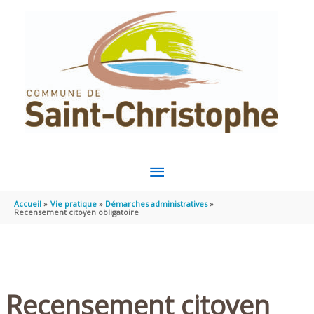
Aller au contenu
Aller au pied de page
MENU
PRINCIPAL
Accueil
Vie pratique
Démarches administratives
Recensement citoyen obligatoire
Recensement citoyen