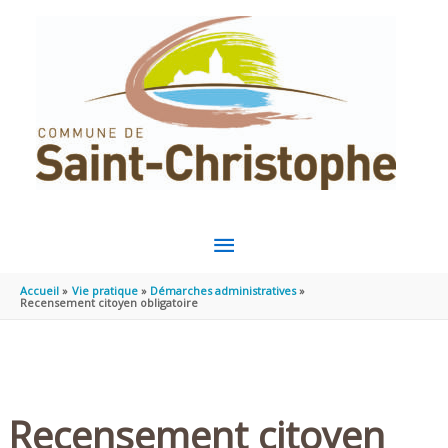
Aller au contenu
Aller au pied de page
MENU
PRINCIPAL
Accueil
Vie pratique
Démarches administratives
Recensement citoyen obligatoire
Recensement citoyen