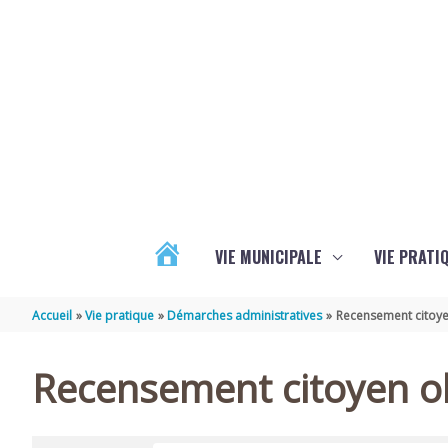
Aller au contenu
Aller au pied de page
VIE MUNICIPALE
VIE PRATI
ACTUALITÉS
Accueil
Vie pratique
Démarches administratives
Recensement citoye
Recensement citoyen ob