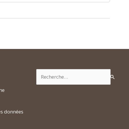
Rechercher :
rme
es données