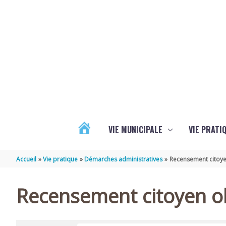
Aller au contenu
Aller au pied de page
VIE MUNICIPALE
VIE PRATI
ACTUALITÉS
Accueil
Vie pratique
Démarches administratives
Recensement citoye
Recensement citoyen ob