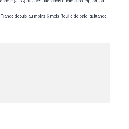
oyenneté (JDC)
ou attestation individuelle d'exemption, ou
n France depuis au moins 6 mois (feuille de paie, quittance