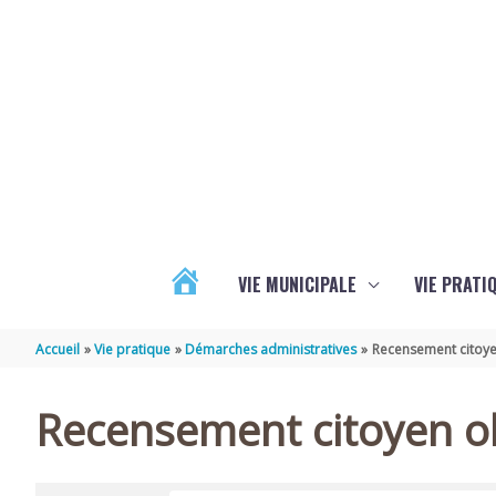
Aller au contenu
Aller au pied de page
VIE MUNICIPALE
VIE PRATI
ACTUALITÉS
Accueil
Vie pratique
Démarches administratives
Recensement citoye
Recensement citoyen ob