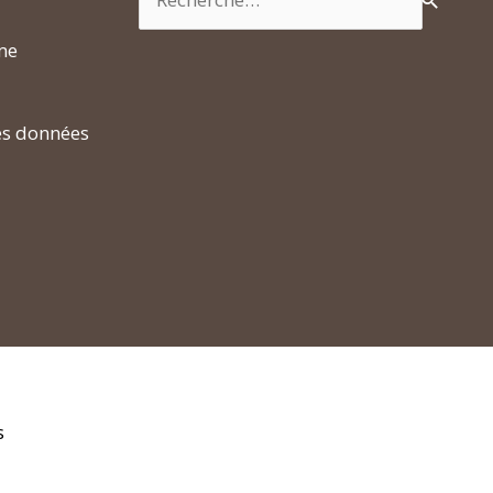
rme
es données
s