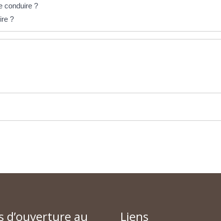
e conduire ?
ire ?
s d’ouverture au
Liens