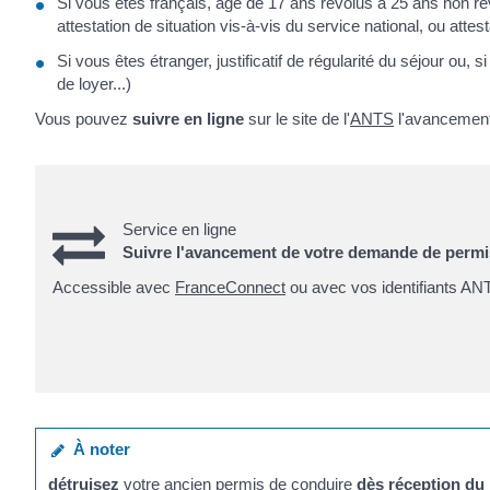
Si vous êtes français, âgé de 17 ans révolus à 25 ans non révol
attestation de situation vis-à-vis du service national, ou attes
Si vous êtes étranger, justificatif de régularité du séjour ou
de loyer...)
Vous pouvez
suivre en ligne
sur le site de l'
ANTS
l'avancement
Service en ligne
Suivre l'avancement de votre demande de permi
Accessible avec
FranceConnect
ou avec vos identifiants AN
À noter
détruisez
votre ancien permis de conduire
dès réception du