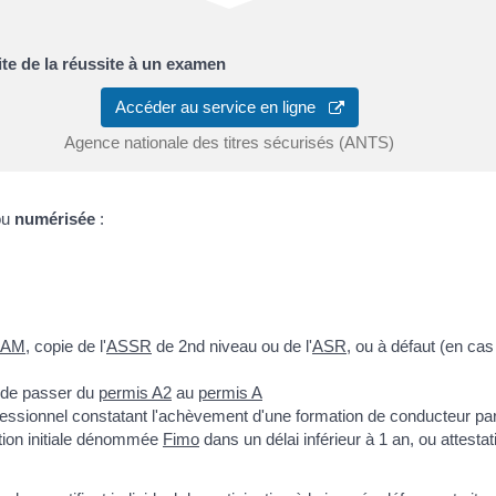
te de la réussite à un examen
Accéder au service en ligne
Agence nationale des titres sécurisés (ANTS)
ou
numérisée
:
 AM
, copie de l'
ASSR
de 2
nd
niveau ou de l'
ASR
, ou à défaut (en ca
t de passer du
permis A2
au
permis A
professionnel constatant l'achèvement d'une formation de conducteur pa
ation initiale dénommée
Fimo
dans un délai inférieur à 1 an, ou attest