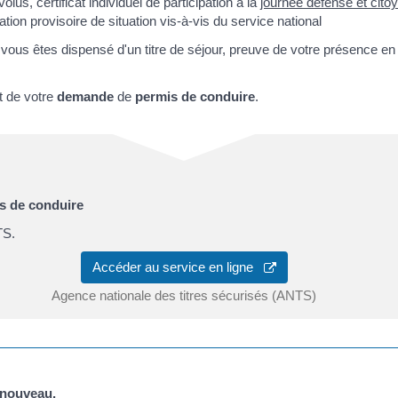
us, certificat individuel de participation à la
journée défense et cit
tation provisoire de situation vis-à-vis du service national
, si vous êtes dispensé d'un titre de séjour, preuve de votre présence e
 de votre
demande
de
permis de conduire
.
s de conduire
TS.
Accéder au service en ligne
Agence nationale des titres sécurisés (ANTS)
 nouveau.