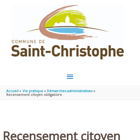
Aller au contenu
Aller au pied de page
MENU
PRINCIPAL
Accueil
Vie pratique
Démarches administratives
Recensement citoyen obligatoire
Recensement citoyen