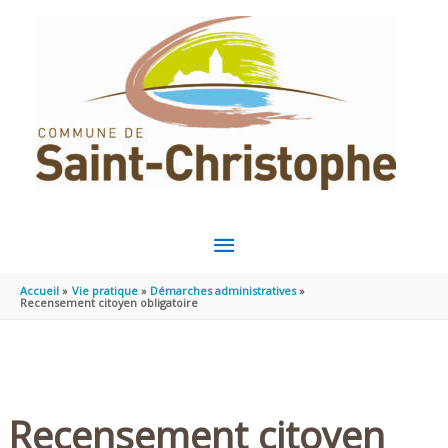
Aller au contenu
Aller au pied de page
MENU
PRINCIPAL
Accueil
Vie pratique
Démarches administratives
Recensement citoyen obligatoire
Recensement citoyen