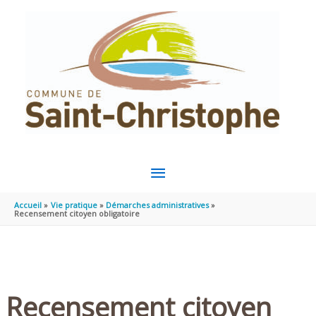
Aller au contenu
Aller au pied de page
MENU
PRINCIPAL
Accueil
Vie pratique
Démarches administratives
Recensement citoyen obligatoire
Recensement citoyen