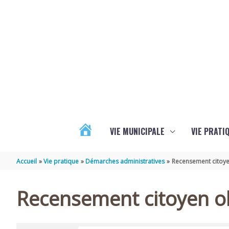
Aller au contenu
Aller au pied de page
VIE MUNICIPALE
VIE PRATI
ACTUALITÉS
Accueil
Vie pratique
Démarches administratives
Recensement citoye
Recensement citoyen ob