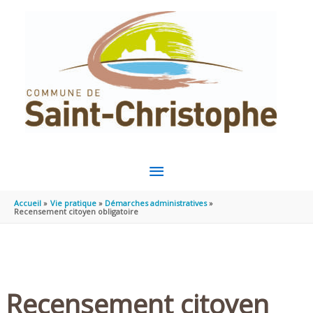
Aller au contenu
Aller au pied de page
MENU
PRINCIPAL
Accueil
Vie pratique
Démarches administratives
Recensement citoyen obligatoire
Recensement citoyen