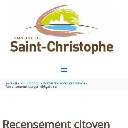
Aller au contenu
Aller au pied de page
MENU
PRINCIPAL
Accueil
Vie pratique
Démarches administratives
Recensement citoyen obligatoire
Recensement citoyen