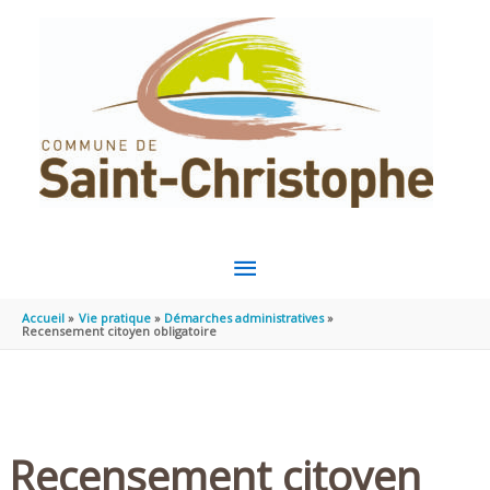
Aller au contenu
Aller au pied de page
MENU
PRINCIPAL
Accueil
Vie pratique
Démarches administratives
Recensement citoyen obligatoire
Recensement citoyen