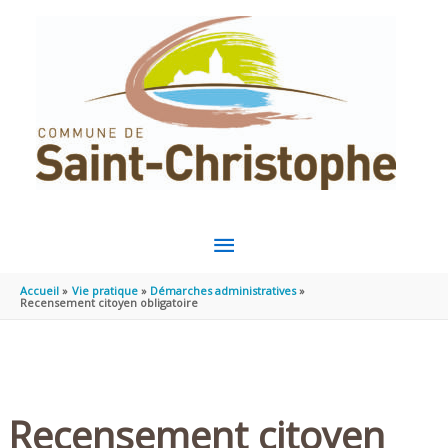
Aller au contenu
Aller au pied de page
MENU
PRINCIPAL
Accueil
Vie pratique
Démarches administratives
Recensement citoyen obligatoire
Recensement citoyen