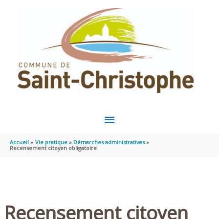
Aller au contenu
Aller au pied de page
MENU
PRINCIPAL
Accueil
Vie pratique
Démarches administratives
Recensement citoyen obligatoire
Recensement citoyen