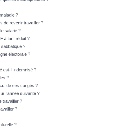
 maladie ?
de revenir travailler ?
e salarié ?
à tarif réduit ?
é sabbatique ?
agne électorale ?
é est-il indemnisé ?
les ?
lcul de ses congés ?
sur l'année suivante ?
 travailler ?
availler ?
aturelle ?