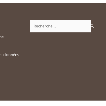
Rechercher :
rme
es données