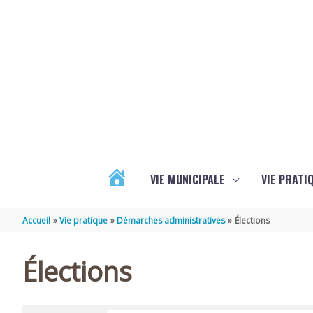
Aller au contenu
Aller au pied de page
VIE MUNICIPALE
VIE PRATI
ACTUALITÉS
Accueil
Vie pratique
Démarches administratives
Élections
Élections