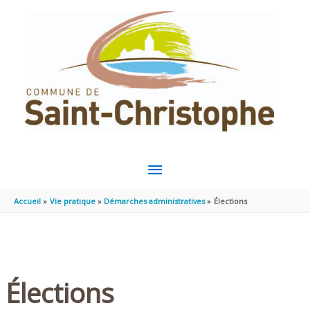
Aller au contenu
Aller au pied de page
MENU
PRINCIPAL
Accueil
Vie pratique
Démarches administratives
Élections
Élections