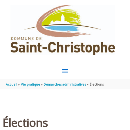
Aller au contenu
Aller au pied de page
MENU
PRINCIPAL
Accueil
Vie pratique
Démarches administratives
Élections
Élections