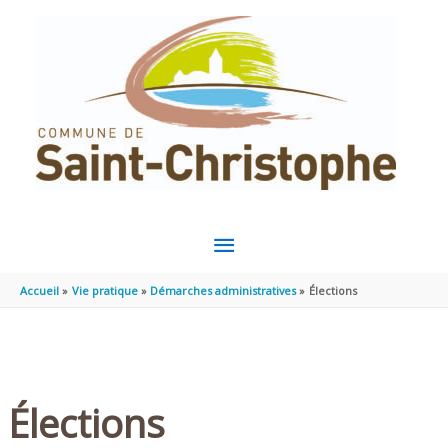
Aller au contenu
Aller au pied de page
MENU
PRINCIPAL
Accueil
Vie pratique
Démarches administratives
Élections
Élections