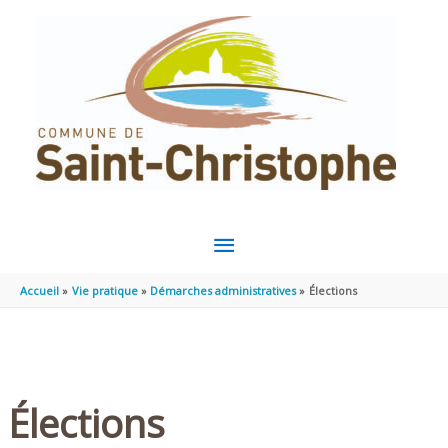
Aller au contenu
Aller au pied de page
MENU
PRINCIPAL
Accueil
Vie pratique
Démarches administratives
Élections
Élections