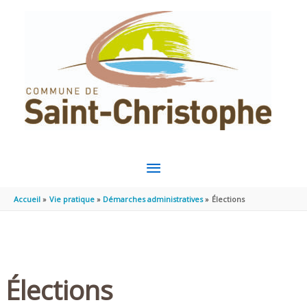
Aller au contenu
Aller au pied de page
MENU
PRINCIPAL
Accueil
Vie pratique
Démarches administratives
Élections
Élections