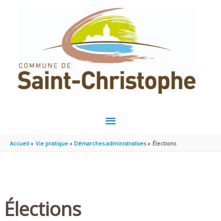
Aller au contenu
Aller au pied de page
MENU
PRINCIPAL
Accueil
Vie pratique
Démarches administratives
Élections
Élections