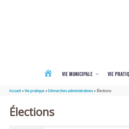
Aller au contenu
Aller au pied de page
VIE MUNICIPALE
VIE PRATI
ACTUALITÉS
Accueil
Vie pratique
Démarches administratives
Élections
Élections