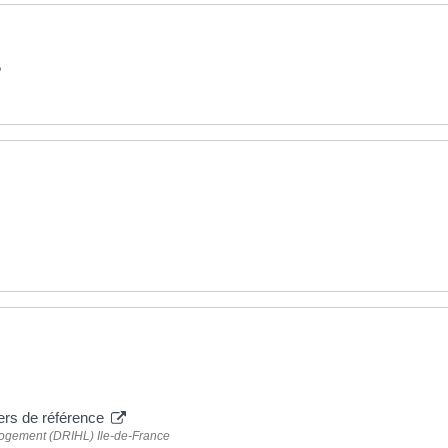
?
ers de référence
 logement (DRIHL) Ile-de-France