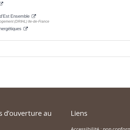
re d'Est Ensemble
 logement (DRIHL) Ile-de-France
 énergétiques
s d’ouverture au
Liens
Accessibilité : non confo