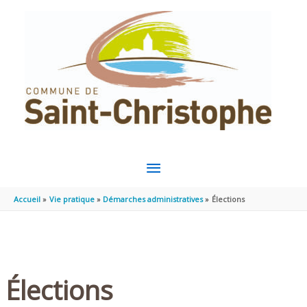
Aller au contenu
Aller au pied de page
MENU
PRINCIPAL
Accueil
Vie pratique
Démarches administratives
Élections
Élections