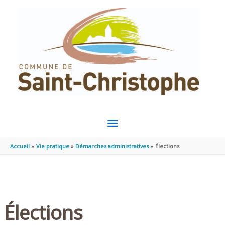
Aller au contenu
Aller au pied de page
MENU
PRINCIPAL
Accueil
Vie pratique
Démarches administratives
Élections
Élections