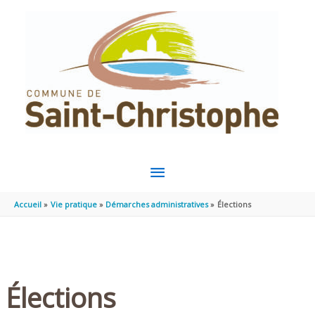
Aller au contenu
Aller au pied de page
MENU
PRINCIPAL
Accueil
Vie pratique
Démarches administratives
Élections
Élections