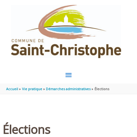
Aller au contenu
Aller au pied de page
MENU
PRINCIPAL
Accueil
Vie pratique
Démarches administratives
Élections
Élections