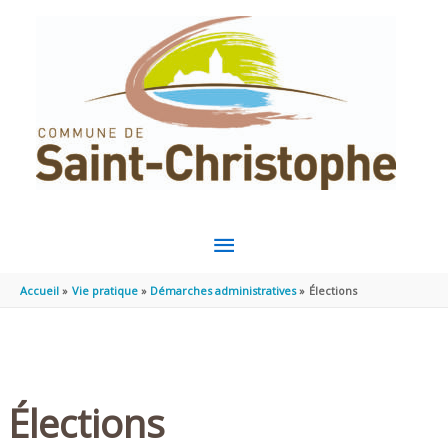
Aller au contenu
Aller au pied de page
MENU
PRINCIPAL
Accueil
Vie pratique
Démarches administratives
Élections
Élections