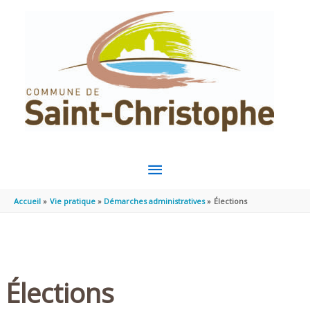
Aller au contenu
Aller au pied de page
MENU
PRINCIPAL
Accueil
Vie pratique
Démarches administratives
Élections
Élections