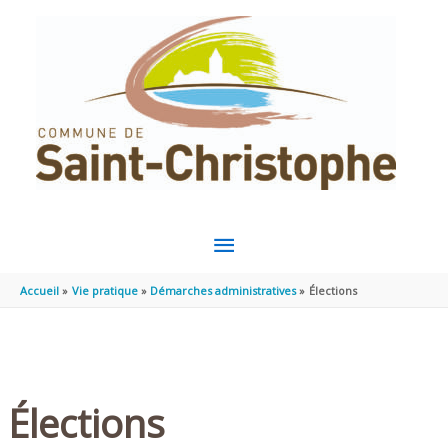
Aller au contenu
Aller au pied de page
MENU
PRINCIPAL
Accueil
Vie pratique
Démarches administratives
Élections
Élections