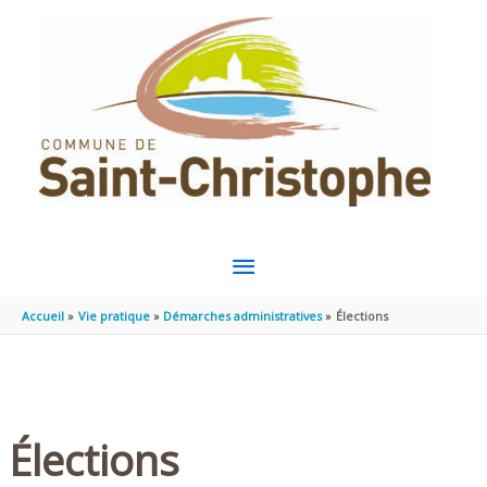
Aller au contenu
Aller au pied de page
MENU
PRINCIPAL
Accueil
Vie pratique
Démarches administratives
Élections
Élections