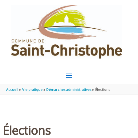
Aller au contenu
Aller au pied de page
MENU
PRINCIPAL
Accueil
Vie pratique
Démarches administratives
Élections
Élections